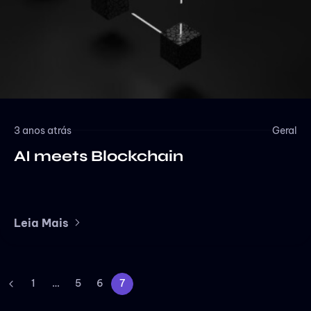
3 anos atrás
Geral
AI meets Blockchain
Leia Mais
1
…
5
6
7