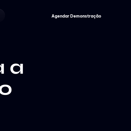
Agendar Demonstração
 a
o