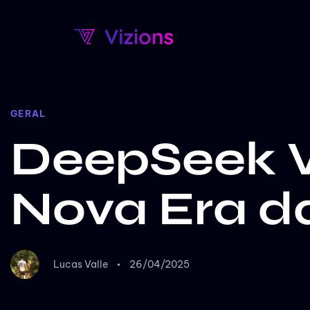
Autor
Publicado
PUBLICADO
em:
EM:
GERAL
DeepSeek V
Nova Era 
Lucas Valle
26/04/2025