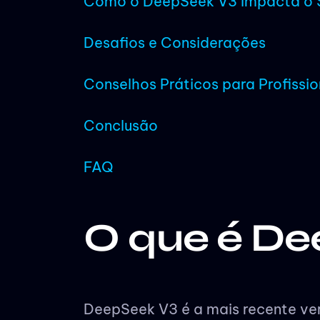
Como o DeepSeek V3 Impacta o S
Desafios e Considerações
Conselhos Práticos para Profissi
Conclusão
FAQ
O que é De
DeepSeek V3 é a mais recente ve