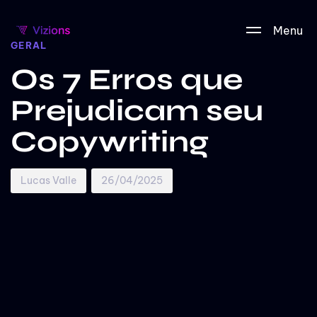
Autor
Publicado
PUBLICADO
Menu
em:
EM:
GERAL
Os 7 Erros que
Prejudicam seu
Copywriting
Lucas Valle
26/04/2025